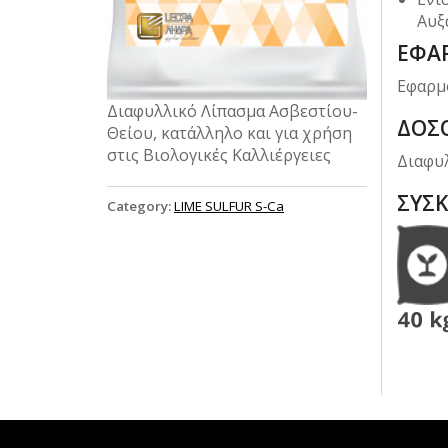
Αυξ
ΕΦΑ
Εφαρμό
Διαφυλλικό Λίπασμα Ασβεστίου-
ΔΟΣΟ
Θείου, κατάλληλο και για χρήση
στις Βιολογικές Καλλιέργειες
Διαφυλ
ΣΥΣΚ
Category:
LIME SULFUR S-Ca