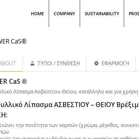
HOME
COMPANY
SUSTAINABILITY
PRO
ER CaS®
ABOUT
ΤΥΠΟΙ / ΣΥΝΘΕΣΗ
ΕΦΑΡΜΟΓΗ
R CaS ®
λικό Λίπασμα Ασβεστίου-Θείου, κατάλληλο και για χρήση σ
υλλικό Λίπασμα ΑΣΒΕΣΤΙΟΥ – ΘΕΙΟΥ Βρέξι
Η:
τιώνει την ποιότητα των καρπών (χρώμα, μέγεθος, συνεκτ
πών.
σχύει την αντοχή των δένδρων και των καρπών σε ασθένειε