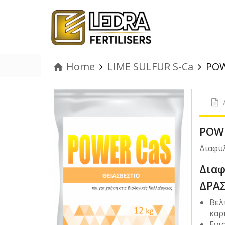
Home
LIME SULFUR S-Ca
POW
POWE
Διαφυλ
Διαφ
ΔΡΑΣ
Bελ
καρ
Ενι